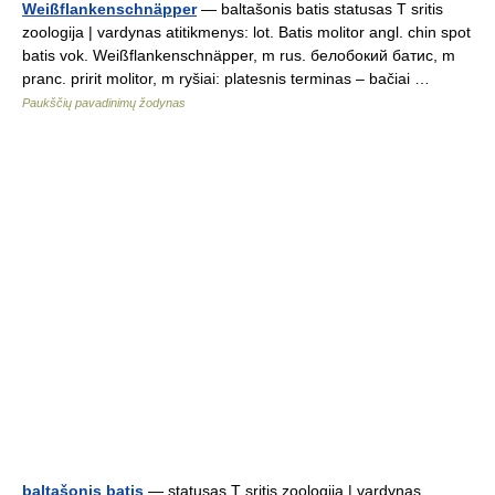
Weißflankenschnäpper
— baltašonis batis statusas T sritis
zoologija | vardynas atitikmenys: lot. Batis molitor angl. chin spot
batis vok. Weißflankenschnäpper, m rus. белобокий батис, m
pranc. pririt molitor, m ryšiai: platesnis terminas – bačiai …
Paukščių pavadinimų žodynas
baltašonis batis
— statusas T sritis zoologija | vardynas