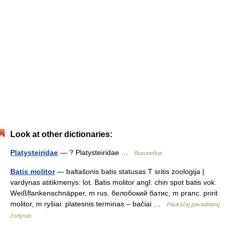
Look at other dictionaries:
Platysteiridae
— ? Platysteiridae …
Википедия
Batis molitor
— baltašonis batis statusas T sritis zoologija |
vardynas atitikmenys: lot. Batis molitor angl. chin spot batis vok.
Weißflankenschnäpper, m rus. белобокий батис, m pranc. pririt
molitor, m ryšiai: platesnis terminas – bačiai …
Paukščių pavadinimų
žodynas