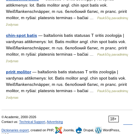
atitikmenys: lot. Batis molitor angl. chin spot batis vok.
Weißflankenschnäpper, m rus. белобокий батис, m pranc. pririt
molitor, m ryšiai: platesnis terminas – bačiai …
Paukščių pavadinimų
žodynas
chin-spot batis
— baltašonis batis statusas T sritis zoologija |
vardynas atitikmenys: lot. Batis molitor angl. chin spot batis vok.
Weißflankenschnäpper, m rus. белобокий батис, m pranc. pririt
molitor, m ryšiai: platesnis terminas – bačiai …
Paukščių pavadinimų
žodynas
pririt molitor
— baltašonis batis statusas T sritis zoologija |
vardynas atitikmenys: lot. Batis molitor angl. chin spot batis vok.
Weißflankenschnäpper, m rus. белобокий батис, m pranc. pririt
molitor, m ryšiai: platesnis terminas – bačiai …
Paukščių pavadinimų
žodynas
© Academic, 2000-2026
18+
Contact us:
Technical Support
,
Advertising
Dictionaries export
, created on PHP,
Joomla,
Drupal,
WordPress,