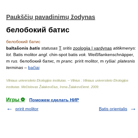
Paukščių pavadinimų žodynas
белобокий батис
белобокий батис
baltašonis
batis
statusas
T
sritis
zoologija | vardynas
atitikmenys
:
lot.
Batis molitor
angl.
chin-spot batis
vok.
Weißflankenschnäpper,
m
rus.
белобокий батис, m
pranc.
pririt molitor, m
ryšiai
:
platesnis
terminas
–
bačiai
Vilniaus universiteto Ekologijos institutas. – Vilnius : Vilniaus universiteto Ekologijos
institutas
.
Mečislovas Žalakevičius, Irena Žalakevičienė
.
2009
.
Игры ⚽
Поможем сделать НИР
pririt molitor
Batis orientalis