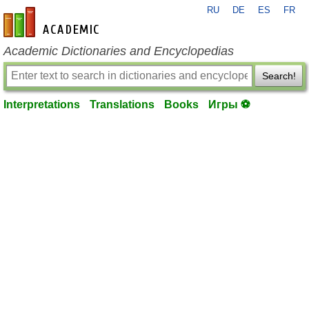
RU
DE
ES
FR
en-academic.com
Academic Dictionaries and Encyclopedias
Search!
Interpretations
Translations
Books
Игры ⚽